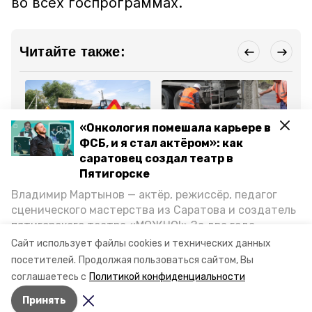
во всех госпрограммах.
Читайте также:
«Онкология помешала карьере в
ФСБ, и я стал актёром»: как
Общество
ЖКХ
ЖК
саратовец создал театр в
28 марта 2025, 17:59
17 марта 2025, 10:58
12
Пятигорске
16 местных дорог
Дороги отремонтируют
Со
ремонтируют на
по нацпроекту на пяти
уч
Владимир Мартынов — актёр, режиссёр, педагог
Ставрополье по
улицах в Пятигорске
ре
сценического мастерства из Саратова и создатель
нацпроекту
Пя
пятигорского театра «МОЖНО!» За два года
существования театр выпустил восемь спектаклей,
Все новости
Сайт использует файлы cookies и технических данных
впереди — новые премьеры. О том, как стал
посетителей.
Продолжая пользоваться сайтом, Вы
артистом, попал в Пятигорск и собрал труппу,
соглашаетесь с
Политикой конфиденциальности
режиссёр рассказал корреспонденту «Портала
транспорт
лермонтов
автобус
Принять
Пятигорска».