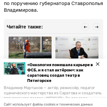
по поручению губернатора Ставрополья
Владимирова.
Читайте также:
Благоустройство
Общество
Бла
«Онкология помешала карьере в
19 февраля , 16:04
19 января , 15:28
16
ФСБ, и я стал актёром»: как
Для посёлков
Глава Ставрополья
Но
Горячеводского и
призвал следить за
пе
саратовец создал театр в
Свободы в Пятигорске
движением транспорта в
ав
Пятигорске
построят новый
Пятигорске
сд
водовод
Владимир Мартынов — актёр, режиссёр, педагог
сценического мастерства из Саратова и создатель
Все новости
пятигорского театра «МОЖНО!» За два года
существования театр выпустил восемь спектаклей,
Сайт использует файлы cookies и технических данных