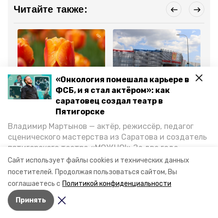
Читайте также:
«Онкология помешала карьере в
Общество
Туризм
Кул
ФСБ, и я стал актёром»: как
5 марта , 16:43
24 февраля , 18:05
22
Цветочные ярмарки
Первый краевой форум
Ру
саратовец создал театр в
откроются в Пятигорске
гидов-экскурсоводов
ск
Пятигорске
к 8 марта
прошёл в Пятигорске
ме
Ма
Владимир Мартынов — актёр, режиссёр, педагог
сценического мастерства из Саратова и создатель
Все новости
пятигорского театра «МОЖНО!» За два года
существования театр выпустил восемь спектаклей,
Сайт использует файлы cookies и технических данных
впереди — новые премьеры. О том, как стал
посетителей.
Продолжая пользоваться сайтом, Вы
премия
женщина года
артистом, попал в Пятигорск и собрал труппу,
соглашаетесь с
Политикой конфиденциальности
режиссёр рассказал корреспонденту «Портала
Принять
Пятигорска».
Авторы:
Анастасия Михайловская