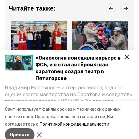
Читайте также:
Спорт
Спорт
Об
«Онкология помешала карьере в
23 апреля 2025, 17:43
10 ноября 2024, 09:44
29
ФСБ, и я стал актёром»: как
Краевые соревнования
Инклюзивную
Де
по боксу памяти Бориса
тренировку по боксу
че
саратовец создал театр в
Савина прошли в
провели в Пятигорске
бо
Пятигорске
Пятигорске
пя
шк
Владимир Мартынов — актёр, режиссёр, педагог
сценического мастерства из Саратова и создатель
Все новости
пятигорского театра «МОЖНО!» За два года
существования театр выпустил восемь спектаклей,
Сайт использует файлы cookies и технических данных
впереди — новые премьеры. О том, как стал
посетителей.
Продолжая пользоваться сайтом, Вы
ставрополье
спорт
артистом, попал в Пятигорск и собрал труппу,
соглашаетесь с
Политикой конфиденциальности
режиссёр рассказал корреспонденту «Портала
Принять
Пятигорска».
Авторы:
Лолита Кунижева