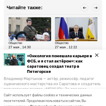
Читайте также:
Общество
Общество
Рел
27 мая , 14:30
27 мая , 12:22
27
Глава Ставрополья
Глава Ставрополья
Гу
предложил привлекать
подписал
Ст
«Онкология помешала карьере в
казачество к охране
постановление о
му
ФСБ, и я стал актёром»: как
правопорядка
создании комиссии по
Ку
ИИ
саратовец создал театр в
Пятигорске
Все новости
Владимир Мартынов — актёр, режиссёр, педагог
сценического мастерства из Саратова и создатель
пятигорского театра «МОЖНО!» За два года
ежегодное послание губернатора ск
существования театр выпустил восемь спектаклей,
Сайт использует файлы cookies и технических данных
впереди — новые премьеры. О том, как стал
посетителей.
Продолжая пользоваться сайтом, Вы
ежегодное послание
артистом, попал в Пятигорск и собрал труппу,