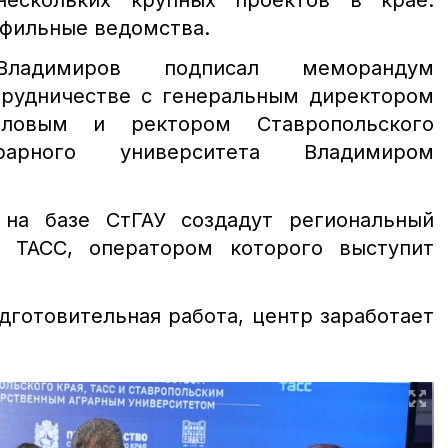
нескольких крупных проектов в крае.
офильные ведомства.
ладимиров подписал меморандум
рудничестве с генеральным директором
ловым и ректором Ставропольского
грарного университета Владимиром
на базе СтГАУ создадут региональный
 ТАСС, оператором которого выступит
дготовительная работа, центр заработает