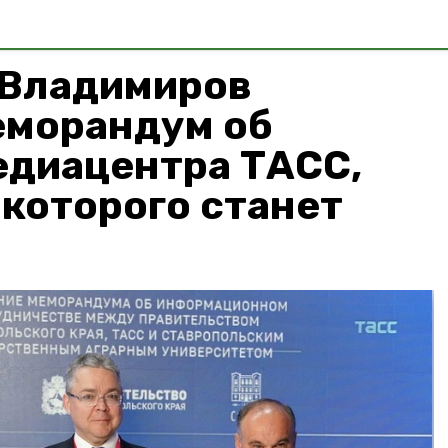
 Владимиров
еморандум об
едиацентра ТАСС,
которого станет