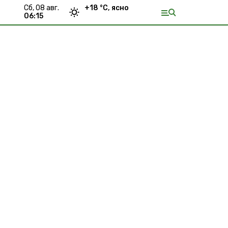
сб, 08 авг.
+
18
°С,
ясно
06:15