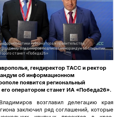
 информполитики губернатора и правительства
р Владимир Владимиров подписал меморандум об открытии
торого станет «Победа26»
врополья, гендиректор ТАСС и ректор
рандум об информационном
врополе появится региональный
 его оператором станет ИА «Победа26».
Владимиров возглавил делегацию края
гиона заключил ряд соглашений, которые