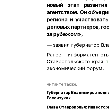
новый этап развити
агентством. Он объеди
региона и участвоват
деловых партнёров, го
за рубежом»,
— заявил губернатор Вл
Ранее информагентст
Ставропольского края
п
экономический форум.
Читайте также:
Губернатор Владимиров подпи
Ессентуках
Глава Ставрополья: Инвесторы