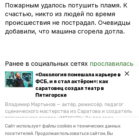
Пожарным удалось потушить пламя. К
счастью, никто из людей по время
происшествия не пострадал. Очевидцы
добавили, что машина сгорела дотла.
Ранее в социальных сетях
прославилась
очередная жертва Яшкиного моста в
«Онкология помешала карьере в
Пятигорске. В ловушку попала ГАЗель,
ФСБ, и я стал актёром»: как
саратовец создал театр в
водитель которой не учёл габариты
Пятигорске
машины. В итоге пострадал не только
Владимир Мартынов — актёр, режиссёр, педагог
большегруз, но и другие
сценического мастерства из Саратова и создатель
автомобилисты, застрявшие в пробке
пятигорского театра «МОЖНО!» За два года
из-за невнимательности своего
существования театр выпустил восемь спектаклей,
Сайт использует файлы cookies и технических данных
впереди — новые премьеры. О том, как стал
«соратника».
посетителей.
Продолжая пользоваться сайтом, Вы
артистом, попал в Пятигорск и собрал труппу,