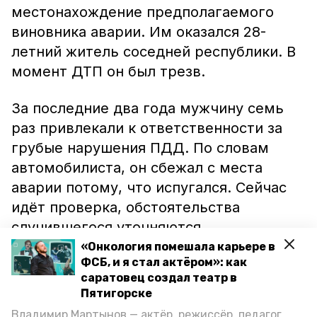
местонахождение предполагаемого
виновника аварии. Им оказался 28-
летний житель соседней республики. В
момент ДТП он был трезв.
За последние два года мужчину семь
раз привлекали к ответственности за
грубые нарушения ПДД. По словам
автомобилиста, он сбежал с места
аварии потому, что испугался. Сейчас
идёт проверка, обстоятельства
случившегося уточняются.
«Онкология помешала карьере в
Напомним, ранее в Пятигорске
ФСБ, и я стал актёром»: как
саратовец создал театр в
легковушка
врезалась
в столб. Кроме
Пятигорске
того, жительница города
погибла
в
Владимир Мартынов — актёр, режиссёр, педагог