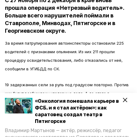
С 27 ноября по 2 декабря в крае вновь
прошла операция «Нетрезвый водитель».
Больше всего нарушителей поймали в
Ставрополе, Минводах, Пятигорске и в
Георгиевском округе.
За время патрулирования автоинспекторы остановили 225
водителей с признаками опьянения. Из них 211 прошли
процедуру освидетельствования, либо отказались от неё,
сообщили в УГИБДД по СК.
19 задержанных сели за руль под градусом повторно. Против
них будут возбуждены уголовные дела. А до этого в
«Онкология помешала карьере в
Пятигорске с 7 по 11 марта 2018 года
остановили
20 пьяных
ФСБ, и я стал актёром»: как
водителей.
саратовец создал театр в
Пятигорске
Рейды по профилактике нетрезвого вождения будут
Владимир Мартынов — актёр, режиссёр, педагог
продолжены. Госавтоинспекторы Пятигорска просят гостей и