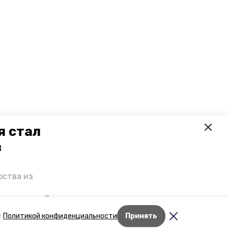
я стал
в
рства из
 премьеры. О
р рассказал
Лента новостей
с
Политикой конфиденциальности
Принять