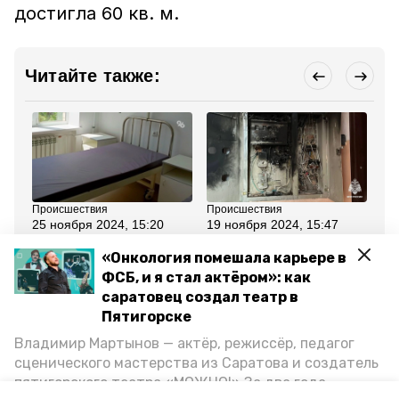
достигла 60 кв. м.
Читайте также:
Происшествия
Происшествия
Пр
25 ноября 2024, 15:20
19 ноября 2024, 15:47
15
Пострадавшая в ходе
Пятигорчанин спас
В 
пожара в многоэтажке
подъезд от пожара
ох
«Онкология помешала карьере в
пятигорчанка
мн
ФСБ, и я стал актёром»: как
скончалась в
реанимации
саратовец создал театр в
Пятигорске
Все новости
Владимир Мартынов — актёр, режиссёр, педагог
сценического мастерства из Саратова и создатель
пятигорского театра «МОЖНО!» За два года
пятигорск
возгорание
машук