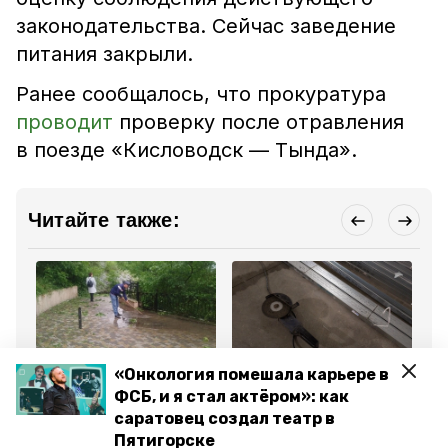
законодательства. Сейчас заведение
питания закрыли.
Ранее сообщалось, что прокуратура
проводит
проверку после отравления
в поезде «Кисловодск — Тында».
Читайте также:
Общество
Криминал
Об
«Онкология помешала карьере в
29 мая , 12:19
29 мая , 09:50
27
ФСБ, и я стал актёром»: как
Ливнёвки прочистили в
Рабочий украл
В 
саратовец создал театр в
Пятигорске после
инструменты у
бо
сильного дождя и града
начальника и сдал в
по
Пятигорске