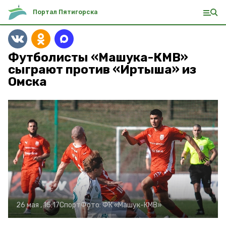
Портал Пятигорска
Футболисты «Машука-КМВ»
сыграют против «Иртыша» из
Омска
26 мая , 15:17
Спорт
Фото:
ФК «Машук-КМВ»