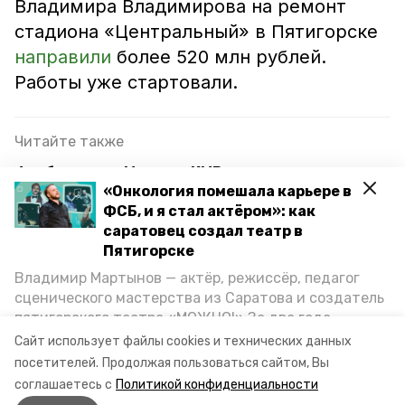
Владимира Владимирова на ремонт
стадиона «Центральный» в Пятигорске
направили
более 520 млн рублей.
Работы уже стартовали.
Читайте также
Футболисты «Машука-КМВ» сыграли вничью с
«Онкология помешала карьере в
«Родиной-2» из Москвы
ФСБ, и я стал актёром»: как
Футболисты «Машука-КМВ» крупно обыграли
саратовец создал театр в
«Ленинградец»
Пятигорске
Владимир Мартынов — актёр, режиссёр, педагог
Глава Ставрополья поручил проработать вопрос
сценического мастерства из Саратова и создатель
субсидирования парашютного спорта
пятигорского театра «МОЖНО!» За два года
существования театр выпустил восемь спектаклей,
Сайт использует файлы cookies и технических данных
впереди — новые премьеры. О том, как стал
посетителей.
Продолжая пользоваться сайтом, Вы
пятигорск
футбол
артистом, попал в Пятигорск и собрал труппу,
соглашаетесь с
Политикой конфиденциальности
режиссёр рассказал корреспонденту «Портала