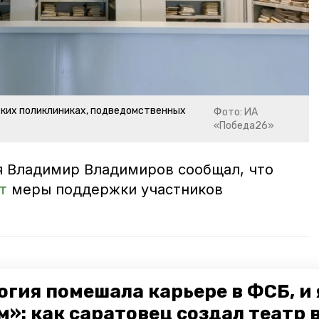
ских поликлиниках, подведомственных
Фото: ИА
«Победа26»
я Владимир Владимиров сообщал, что
т
меры поддержки участников
е снижается распространённость курения
огия помешала карьере в ФСБ, и 
абилитацию в медучреждениях края прошли 214
»: как саратовец создал театр 