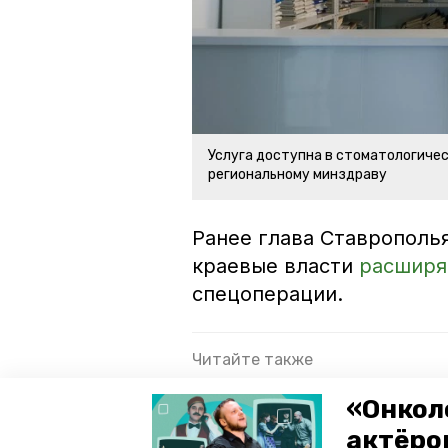
Услуга доступна в стоматологиче
региональному минздраву
Ранее глава Ставрополь
краевые власти
расширя
спецоперации.
Читайте также
Минздрав Ставрополья: в кра
«Онкол
Губернатор Ставрополья: Ре
актёром