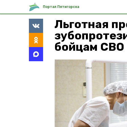
Портал Пятигорска
Льготная п
зубопротез
бойцам СВО