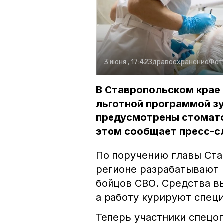
3 июня , 17:42
Здравоохранение
Фот
В Ставропольском крае
льготной программой зу
предусмотрены стоматол
этом сообщает пресс-с
По поручению главы Ст
регионе разрабатывают 
бойцов СВО. Средства в
а работу курируют спец
Теперь участники спецо