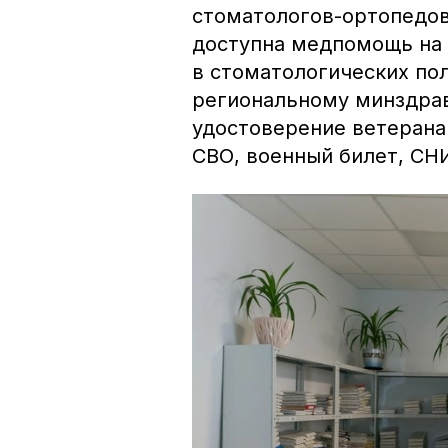
стоматологов-ортопедов
доступна медпомощь на с
в стоматологических по
региональному минздрав
удостоверение ветерана
СВО, военный билет, СН