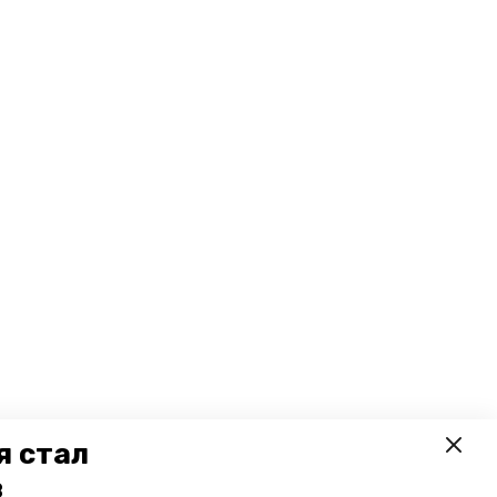
я стал
в