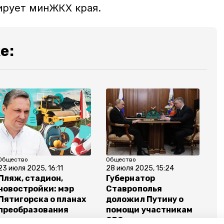
ирует минЖКХ края.
е:
Общество
Общество
23 июля 2025, 16:11
28 июля 2025, 15:24
Пляж, стадион,
Губернатор
новостройки: мэр
Ставрополья
Пятигорска о планах
доложил Путину о
преобразования
помощи участникам
города
СВО и развитии края