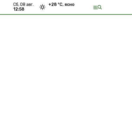
сб, 08 авг.
+
28
°С,
ясно
12:58