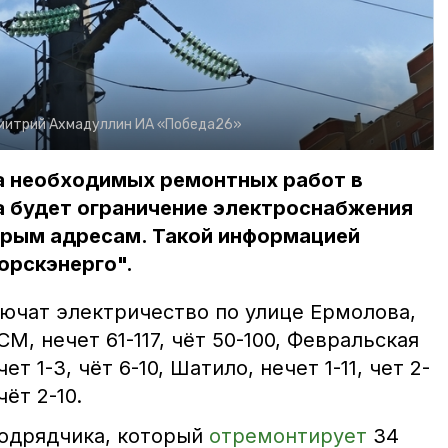
митрий Ахмадуллин
ИА «Победа26»
-за необходимых ремонтных работ в
а будет ограничение электроснабжения
орым адресам. Такой информацией
орскэнерго".
ключат электричество по улице Ермолова,
СМ, нечет 61-117, чёт 50-100, Февральская
ет 1-3, чёт 6-10, Шатило, нечет 1-11, чет 2-
чёт 2-10.
подрядчика, который
отремонтирует
34