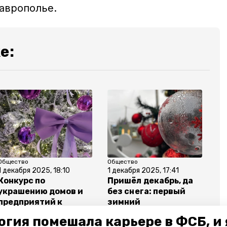
таврополье.
е:
Общество
Общество
1 декабря 2025, 18:10
1 декабря 2025, 17:41
Конкурс по
Пришёл декабрь, да
украшению домов и
без снега: первый
предприятий к
зимний
Новому году
фоторепортаж из
огия помешала карьере в ФСБ, и 
проводят в
Пятигорска