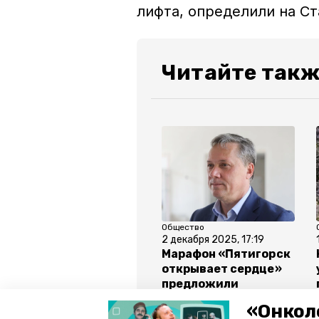
лифта, определили на С
Читайте такж
Общество
2 декабря 2025, 17:19
Марафон «Пятигорск
открывает сердце»
предложили
провести в городе —
«Онкол
мэр курорта