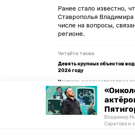
Ранее стало известно, ч
Ставрополья Владимира 
числе на вопросы, связа
регионе.
Читайте также
Девять крупных объектов вод
2026 году
Крупную сумму направят на 
годы
«Онкол
актёром
Надёжность электроснабжени
Пятиго
Владимир Ма
пятигорск
отключение свет
Саратова и 
существован