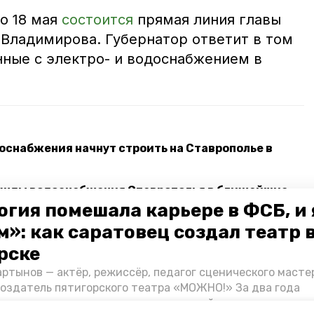
то 18 мая
состоится
прямая линия главы
Владимирова. Губернатор ответит в том
нные с электро- и водоснабжением в
оснабжения начнут строить на Ставрополье в
нужды водоснабжения Ставрополья в ближайшие
огия помешала карьере в ФСБ, и 
»: как саратовец создал театр 
я улучшили на Кавминводах
рске
ртынов — актёр, режиссёр, педагог сценического масте
а
создатель пятигорского театра «МОЖНО!» За два года
ия театр выпустил восемь спектаклей, впереди — новые