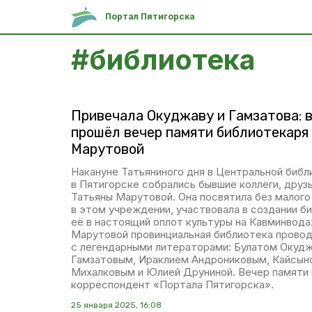
Портал Пятигорска
#
библиотека
Привечала Окуджаву и Гамзатова: 
прошёл вечер памяти библиотекаря
Марутовой
Накануне Татьяниного дня в Центральной библ
в Пятигорске собрались бывшие коллеги, друз
Татьяны Марутовой. Она посвятила без малого
в этом учреждении, участвовала в создании б
её в настоящий оплот культуры на Кавминвода
Марутовой провинциальная библиотека провод
с легендарными литераторами: Булатом Окудж
Гамзатовым, Ираклием Андрониковым, Кайсын
Михалковым и Юлией Друниной. Вечер памяти
корреспондент «Портала Пятигорска».
25 января 2025, 16:08