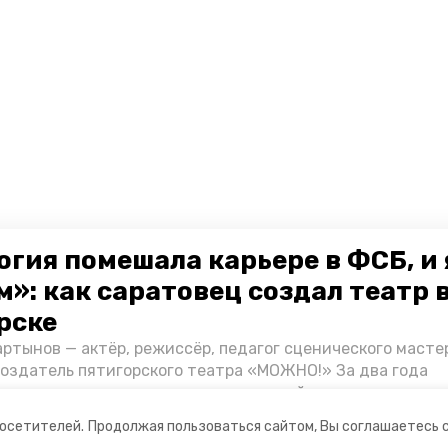
огия помешала карьере в ФСБ, и 
»: как саратовец создал театр 
рске
ртынов — актёр, режиссёр, педагог сценического масте
создатель пятигорского театра «МОЖНО!» За два года
ия театр выпустил восемь спектаклей, впереди — новые
л артистом, попал в Пятигорск и собрал труппу, режиссё
посетителей.
Продолжая пользоваться сайтом, Вы соглашаетесь 
нту «Портала Пятигорска».