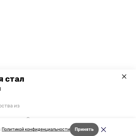
я стал
в
рства из
 премьеры. О
р рассказал
с
Политикой конфиденциальности
Принять