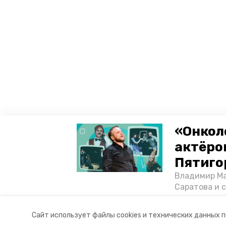
«Онкол
актёром
Пятиго
Владимир Ма
Саратова и 
существован
том, как ста
Сайт использует файлы cookies и технических данных 
корреспонде