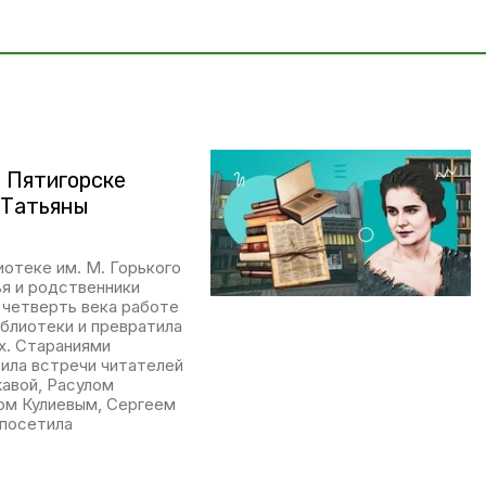
в Пятигорске
 Татьяны
иотеке им. М. Горького
ья и родственники
 четверть века работе
иблиотеки и превратила
х. Стараниями
ила встречи читателей
авой, Расулом
ом Кулиевым, Сергеем
 посетила