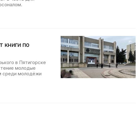
ерсоналом.
 книги по
рького в Пятигорске
чтение молодые
ом среди молодёжи