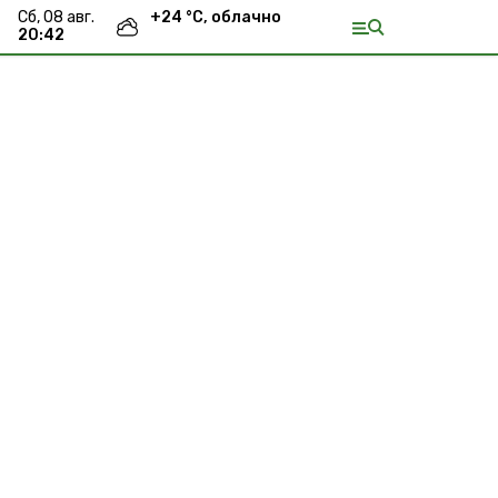
сб, 08 авг.
+
24
°С,
облачно
20:42