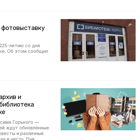
 фотовыставку
225-летию со дня
ске. Об этом сообщил
архив и
 библиотека
ке
ксима Горького —
лей ждут обновлённые
квесты и различные
а» в честь Дня