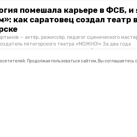
огия помешала карьере в ФСБ, и 
»: как саратовец создал театр 
рске
ртынов — актёр, режиссёр, педагог сценического масте
создатель пятигорского театра «МОЖНО!» За два года
ия театр выпустил восемь спектаклей, впереди — новые
л артистом, попал в Пятигорск и собрал труппу, режиссё
посетителей.
Продолжая пользоваться сайтом, Вы соглашаетесь 
нту «Портала Пятигорска».
ании
Ставропольское краевое
информационное агентство
нты
О компании
оцсетях