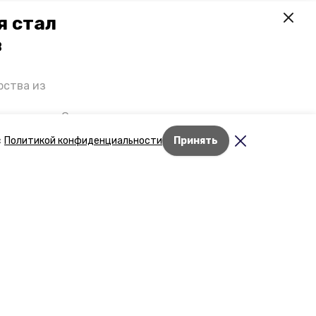
я стал
в
рства из
 премьеры. О
р рассказал
с
Политикой конфиденциальности
Принять