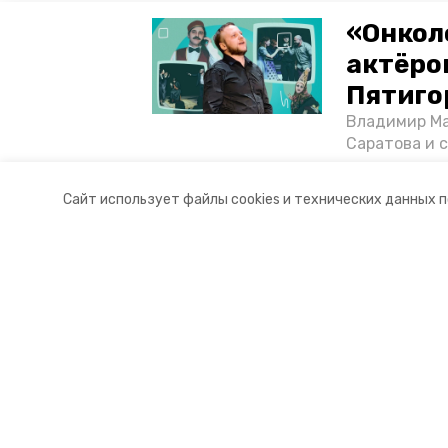
«Онкол
актёром
Пятиго
Владимир Ма
Саратова и 
существован
том, как ста
Сайт использует файлы cookies и технических данных 
корреспонде
Разделы
О комп
Новости
Докуме
Статьи
Контакты
Мы в с