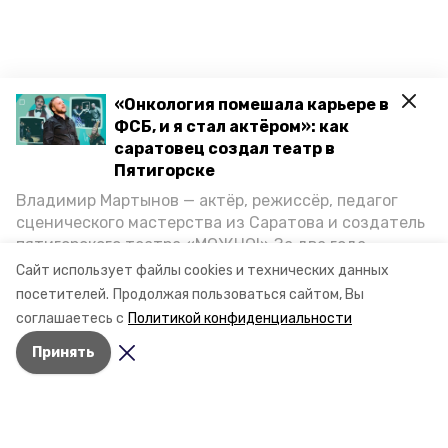
«Онкология помешала карьере в
ФСБ, и я стал актёром»: как
саратовец создал театр в
Пятигорске
Владимир Мартынов — актёр, режиссёр, педагог
сценического мастерства из Саратова и создатель
пятигорского театра «МОЖНО!» За два года
существования театр выпустил восемь спектаклей,
Сайт использует файлы cookies и технических данных
впереди — новые премьеры. О том, как стал
посетителей.
Продолжая пользоваться сайтом, Вы
артистом, попал в Пятигорск и собрал труппу,
соглашаетесь с
Политикой конфиденциальности
режиссёр рассказал корреспонденту «Портала
Принять
Пятигорска».
Разделы
Новости