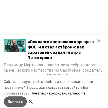
«Онкология помешала карьере в
ФСБ, и я стал актёром»: как
саратовец создал театр в
Пятигорске
Владимир Мартынов — актёр, режиссёр, педагог
сценического мастерства из Саратова и создатель
пятигорского театра «МОЖНО!» За два года
существования театр выпустил восемь спектаклей,
Сайт использует файлы cookies и технических данных
впереди — новые премьеры. О том, как стал
посетителей.
Продолжая пользоваться сайтом, Вы
артистом, попал в Пятигорск и собрал труппу,
соглашаетесь с
Политикой конфиденциальности
режиссёр рассказал корреспонденту «Портала
Принять
Пятигорска».