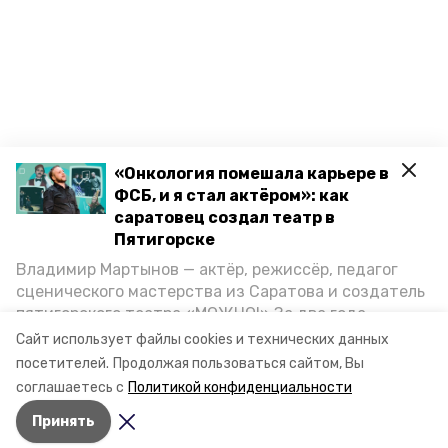
«Онкология помешала карьере в
ФСБ, и я стал актёром»: как
саратовец создал театр в
Пятигорске
Владимир Мартынов — актёр, режиссёр, педагог
сценического мастерства из Саратова и создатель
пятигорского театра «МОЖНО!» За два года
существования театр выпустил восемь спектаклей,
Сайт использует файлы cookies и технических данных
впереди — новые премьеры. О том, как стал
посетителей.
Продолжая пользоваться сайтом, Вы
артистом, попал в Пятигорск и собрал труппу,
соглашаетесь с
Политикой конфиденциальности
режиссёр рассказал корреспонденту «Портала
Принять
Пятигорска».