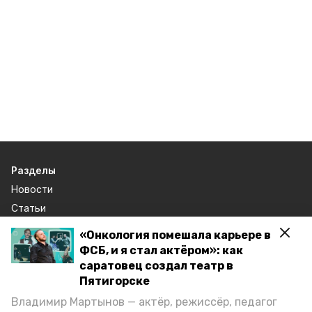
Разделы
Новости
Статьи
«Онкология помешала карьере в
О компании
ФСБ, и я стал актёром»: как
Документы
саратовец создал театр в
Пятигорске
Ставропольское краевое информационное агентство
Владимир Мартынов — актёр, режиссёр, педагог