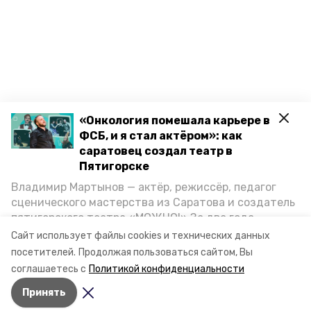
«Онкология помешала карьере в
ФСБ, и я стал актёром»: как
саратовец создал театр в
Пятигорске
Владимир Мартынов — актёр, режиссёр, педагог
сценического мастерства из Саратова и создатель
пятигорского театра «МОЖНО!» За два года
существования театр выпустил восемь спектаклей,
Сайт использует файлы cookies и технических данных
впереди — новые премьеры. О том, как стал
посетителей.
Продолжая пользоваться сайтом, Вы
артистом, попал в Пятигорск и собрал труппу,
соглашаетесь с
Политикой конфиденциальности
режиссёр рассказал корреспонденту «Портала
Принять
Пятигорска».