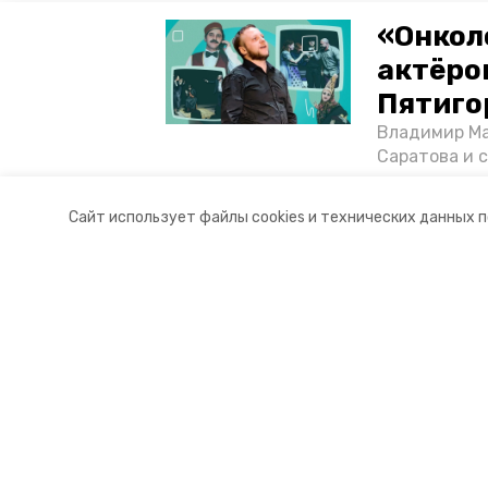
«Онкол
актёром
Пятиго
Владимир Ма
Саратова и 
существован
том, как ста
Сайт использует файлы cookies и технических данных 
корреспонде
Разделы
О комп
Новости
Докуме
Статьи
Контакты
Мы в с