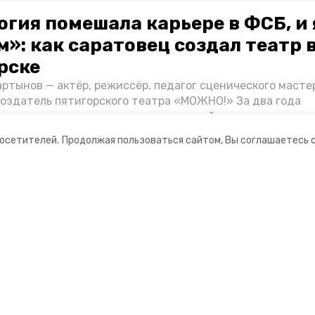
огия помешала карьере в ФСБ, и 
»: как саратовец создал театр 
рске
ртынов — актёр, режиссёр, педагог сценического масте
создатель пятигорского театра «МОЖНО!» За два года
ия театр выпустил восемь спектаклей, впереди — новые
л артистом, попал в Пятигорск и собрал труппу, режиссё
посетителей.
Продолжая пользоваться сайтом, Вы соглашаетесь 
нту «Портала Пятигорска».
ании
Ставропольское краевое
информационное агентство
нты
О компании
оцсетях