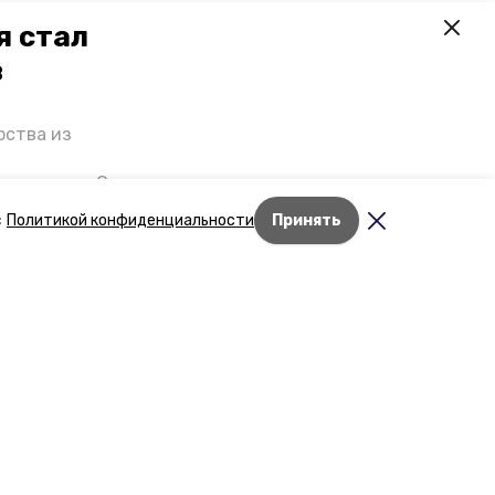
я стал
в
рства из
 премьеры. О
р рассказал
с
Политикой конфиденциальности
Принять