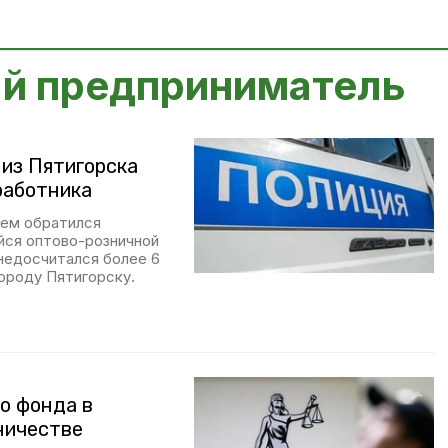
й предприниматель
из Пятигорска
 работника
ием обратился
йся оптово-розничной
 недосчитался более 6
ороду Пятигорску.
о фонда в
ничестве