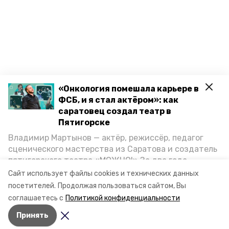
«Онкология помешала карьере в
ФСБ, и я стал актёром»: как
саратовец создал театр в
Пятигорске
Владимир Мартынов — актёр, режиссёр, педагог
сценического мастерства из Саратова и создатель
пятигорского театра «МОЖНО!» За два года
существования театр выпустил восемь спектаклей,
Сайт использует файлы cookies и технических данных
впереди — новые премьеры. О том, как стал
посетителей.
Продолжая пользоваться сайтом, Вы
артистом, попал в Пятигорск и собрал труппу,
соглашаетесь с
Политикой конфиденциальности
режиссёр рассказал корреспонденту «Портала
Принять
Пятигорска».