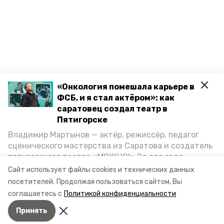
«Онкология помешала карьере в
ФСБ, и я стал актёром»: как
саратовец создал театр в
Пятигорске
Владимир Мартынов — актёр, режиссёр, педагог
сценического мастерства из Саратова и создатель
пятигорского театра «МОЖНО!» За два года
существования театр выпустил восемь спектаклей,
Сайт использует файлы cookies и технических данных
впереди — новые премьеры. О том, как стал
посетителей.
Продолжая пользоваться сайтом, Вы
артистом, попал в Пятигорск и собрал труппу,
соглашаетесь с
Политикой конфиденциальности
режиссёр рассказал корреспонденту «Портала
Принять
Пятигорска».