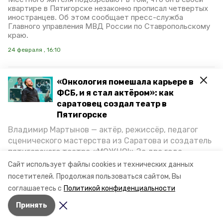
квартире в Пятигорске незаконно прописал четвертых
иностранцев. Об этом сообщает пресс-служба
Главного управления МВД России по Ставропольскому
краю.
24 февраля , 16:10
«Онкология помешала карьере в
Подпольный цех по
ФСБ, и я стал актёром»: как
производству чипсов и
саратовец создал театр в
Пятигорске
сухих завтраков накрыли
в Лермонтове
Владимир Мартынов — актёр, режиссёр, педагог
сценического мастерства из Саратова и создатель
пятигорского театра «МОЖНО!» За два года
В Лермонтове выявили цех, где с марта по ноябрь 2025
года произвели контрафактную пищевую продукцию на
существования театр выпустил восемь спектаклей,
Сайт использует файлы cookies и технических данных
более чем 20 млн рублей. Об этом сообщила пресс-
впереди — новые премьеры. О том, как стал
посетителей.
Продолжая пользоваться сайтом, Вы
служба УФСБ РФ по Ставрополью.
артистом, попал в Пятигорск и собрал труппу,
соглашаетесь с
Политикой конфиденциальности
режиссёр рассказал корреспонденту «Портала
19 февраля , 16:47
Принять
Пятигорска».