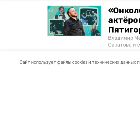
«Онкол
актёром
Пятиго
Владимир Ма
Саратова и 
существован
том, как ста
Сайт использует файлы cookies и технических данных 
корреспонде
Разделы
О комп
Новости
Докуме
Статьи
Контакты
Мы в с