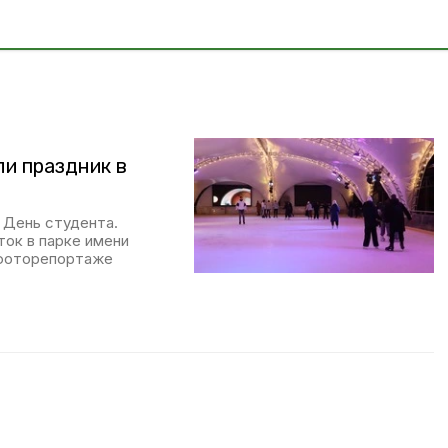
ли праздник в
т День студента.
ток в парке имени
 фоторепортаже