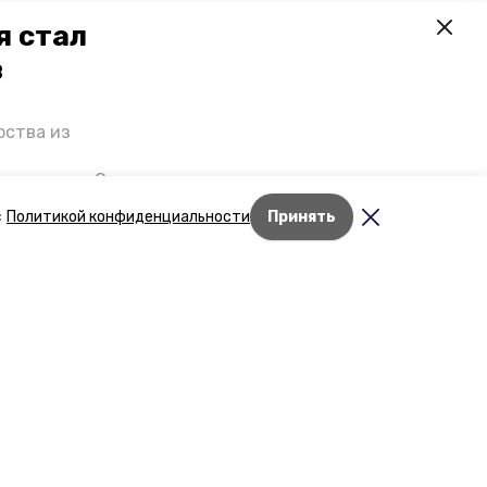
я стал
в
рства из
 премьеры. О
р рассказал
с
Политикой конфиденциальности
Принять