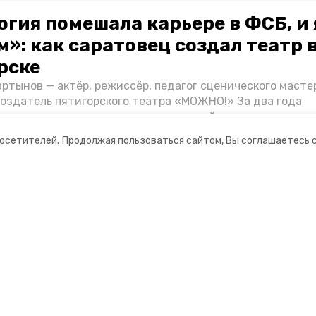
огия помешала карьере в ФСБ, и 
»: как саратовец создал театр 
рске
ртынов — актёр, режиссёр, педагог сценического масте
создатель пятигорского театра «МОЖНО!» За два года
ия театр выпустил восемь спектаклей, впереди — новые
л артистом, попал в Пятигорск и собрал труппу, режиссё
посетителей.
Продолжая пользоваться сайтом, Вы соглашаетесь 
нту «Портала Пятигорска».
ании
Ставропольское краевое
информационное агентство
нты
О компании
оцсетях