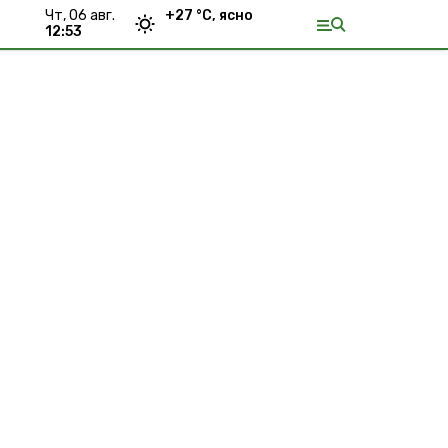
чт, 06 авг.
+
27
°С,
ясно
12:53