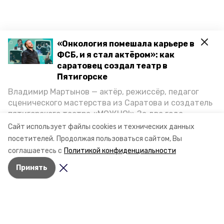
«Онкология помешала карьере в
ФСБ, и я стал актёром»: как
саратовец создал театр в
Пятигорске
Владимир Мартынов — актёр, режиссёр, педагог
сценического мастерства из Саратова и создатель
пятигорского театра «МОЖНО!» За два года
существования театр выпустил восемь спектаклей,
Сайт использует файлы cookies и технических данных
впереди — новые премьеры. О том, как стал
посетителей.
Продолжая пользоваться сайтом, Вы
артистом, попал в Пятигорск и собрал труппу,
соглашаетесь с
Политикой конфиденциальности
режиссёр рассказал корреспонденту «Портала
Принять
Пятигорска».
Разделы
Новости
Статьи