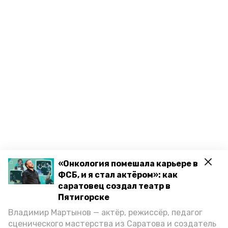
«Онкология помешала карьере в
ФСБ, и я стал актёром»: как
саратовец создал театр в
Пятигорске
Владимир Мартынов — актёр, режиссёр, педагог
сценического мастерства из Саратова и создатель