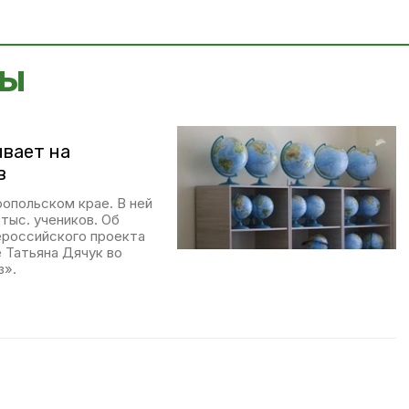
сы
ывает на
в
опольском крае. В ней
тыс. учеников. Об
ероссийского проекта
 Татьяна Дячук во
з».