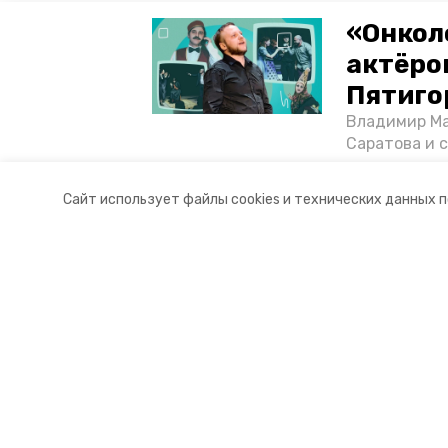
«Онкол
актёром
Пятиго
Владимир Ма
Саратова и 
существован
том, как ста
Сайт использует файлы cookies и технических данных 
корреспонде
Разделы
О комп
Новости
Докуме
Статьи
Контакты
Мы в с