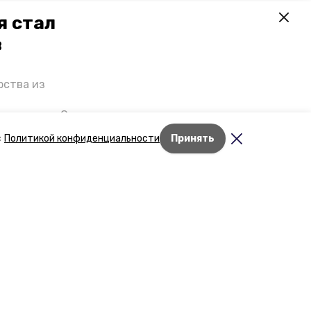
я стал
в
рства из
 премьеры. О
р рассказал
с
Политикой конфиденциальности
Принять