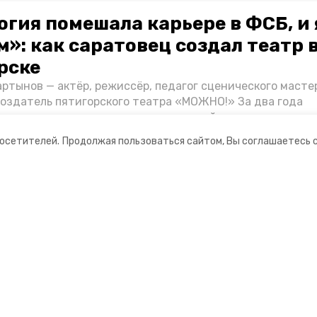
огия помешала карьере в ФСБ, и 
»: как саратовец создал театр 
рске
ртынов — актёр, режиссёр, педагог сценического масте
создатель пятигорского театра «МОЖНО!» За два года
ия театр выпустил восемь спектаклей, впереди — новые
л артистом, попал в Пятигорск и собрал труппу, режиссё
посетителей.
Продолжая пользоваться сайтом, Вы соглашаетесь 
нту «Портала Пятигорска».
ании
Ставропольское краевое
информационное агентство
нты
О компании
оцсетях