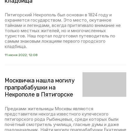
кладбища
Пятигорский Некрополь был основан в 1824 году и
охраняется государством. Это место, окутанное
тайнами и легендами, всегда притягивало внимание не
только местных жителей, но и многочисленных
туристов. Наш портал подготовил путеводитель по
самым знаковым локациям первого городского
кладбища.
11 июня 2022, 12:08
Москвичка нашла могилу
прапрабабушки на
Некрополе в Пятигорске
Предками жительницы Москвы являются
представители некогда известного купеческого
пятигорского рода Рыбинцевых, среди которых были
почётный смотритель училища, гласные думы и даже
градоначальник. Найти могилу прапрабабушки Екатерине