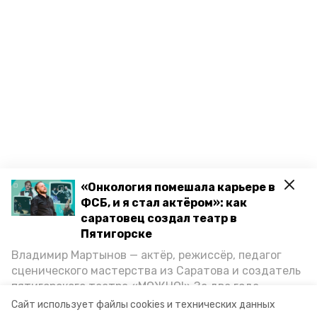
«Онкология помешала карьере в
ФСБ, и я стал актёром»: как
саратовец создал театр в
Пятигорске
Владимир Мартынов — актёр, режиссёр, педагог
сценического мастерства из Саратова и создатель
пятигорского театра «МОЖНО!» За два года
существования театр выпустил восемь спектаклей,
Сайт использует файлы cookies и технических данных
Разделы