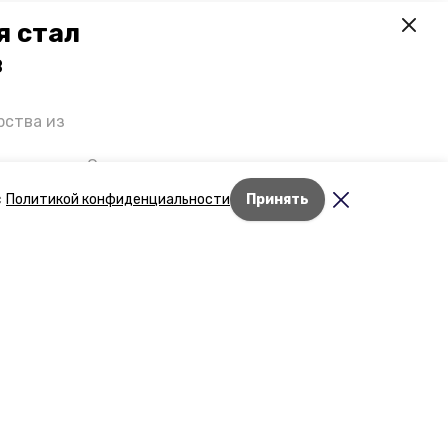
я стал
в
рства из
 премьеры. О
р рассказал
с
Политикой конфиденциальности
Принять