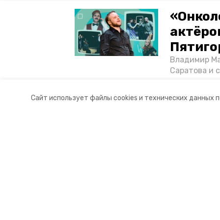
«Онкол
актёром
Пятиго
Владимир Ма
Саратова и 
существован
том, как ста
Сайт использует файлы cookies и технических данных 
корреспонде
Разделы
О комп
Новости
Докуме
Статьи
Контакты
Мы в с