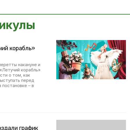
никулы
чий корабль»
еретты накануне и
 «Летучий корабль»
ти о том, как
выступать перед
 постановке – в
оздали график