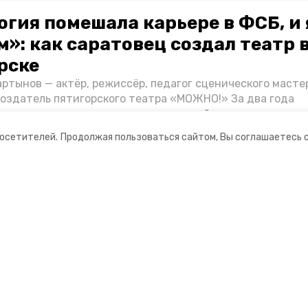
огия помешала карьере в ФСБ, и 
»: как саратовец создал театр 
рске
ртынов — актёр, режиссёр, педагог сценического масте
создатель пятигорского театра «МОЖНО!» За два года
ия театр выпустил восемь спектаклей, впереди — новые
л артистом, попал в Пятигорск и собрал труппу, режиссё
посетителей.
Продолжая пользоваться сайтом, Вы соглашаетесь 
нту «Портала Пятигорска».
ании
Ставропольское краевое
информационное агентство
нты
О компании
оцсетях