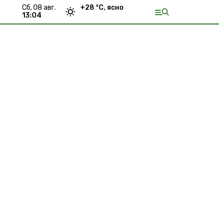
сб, 08 авг.
+
28
°С,
ясно
13:04