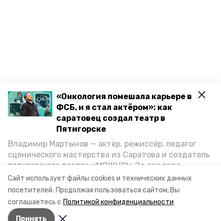
«Онкология помешала карьере в
ФСБ, и я стал актёром»: как
саратовец создал театр в
Пятигорске
Владимир Мартынов — актёр, режиссёр, педагог
сценического мастерства из Саратова и создатель
пятигорского театра «МОЖНО!» За два года
существования театр выпустил восемь спектаклей,
Сайт использует файлы cookies и технических данных
впереди — новые премьеры. О том, как стал
посетителей.
Продолжая пользоваться сайтом, Вы
артистом, попал в Пятигорск и собрал труппу,
соглашаетесь с
Политикой конфиденциальности
режиссёр рассказал корреспонденту «Портала
Принять
Пятигорска».