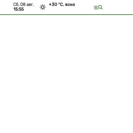
сб, 08 авг.
+
30
°С,
ясно
15:55