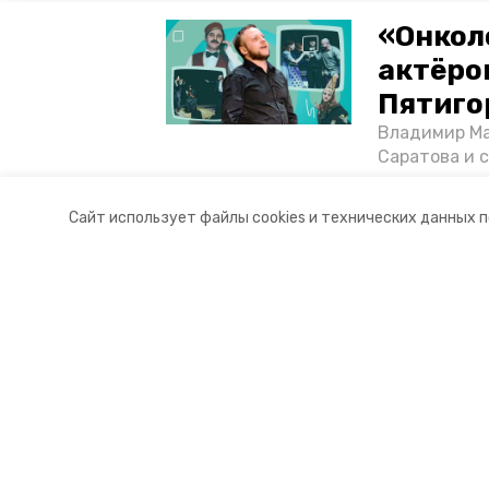
«Онкол
актёром
Пятиго
Владимир Ма
Саратова и 
существован
том, как ста
Сайт использует файлы cookies и технических данных 
корреспонде
Разделы
О комп
Новости
Докуме
Статьи
Контакты
Мы в с