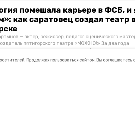
огия помешала карьере в ФСБ, и 
»: как саратовец создал театр 
рске
ртынов — актёр, режиссёр, педагог сценического масте
создатель пятигорского театра «МОЖНО!» За два года
ия театр выпустил восемь спектаклей, впереди — новые
л артистом, попал в Пятигорск и собрал труппу, режиссё
посетителей.
Продолжая пользоваться сайтом, Вы соглашаетесь 
нту «Портала Пятигорска».
ании
Ставропольское краевое
информационное агентство
нты
О компании
оцсетях