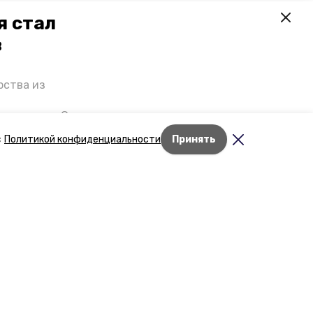
я стал
в
рства из
 премьеры. О
р рассказал
с
Политикой конфиденциальности
Принять