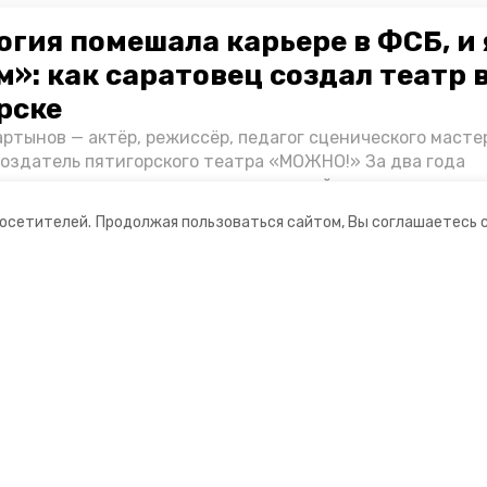
огия помешала карьере в ФСБ, и 
»: как саратовец создал театр 
рске
ртынов — актёр, режиссёр, педагог сценического масте
создатель пятигорского театра «МОЖНО!» За два года
ия театр выпустил восемь спектаклей, впереди — новые
л артистом, попал в Пятигорск и собрал труппу, режиссё
посетителей.
Продолжая пользоваться сайтом, Вы соглашаетесь 
нту «Портала Пятигорска».
ании
Ставропольское краевое
информационное агентство
нты
О компании
оцсетях