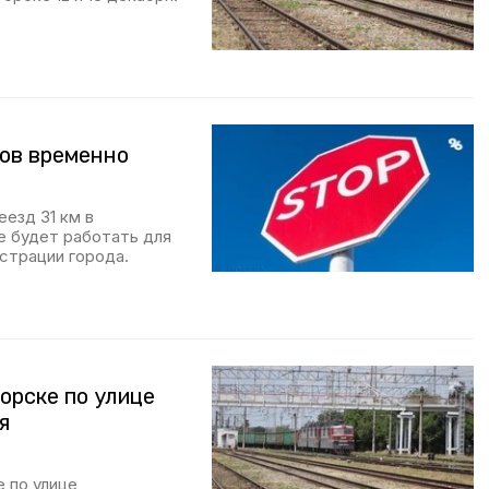
ов временно
езд 31 км в
е будет работать для
страции города.
орске по улице
я
 по улице