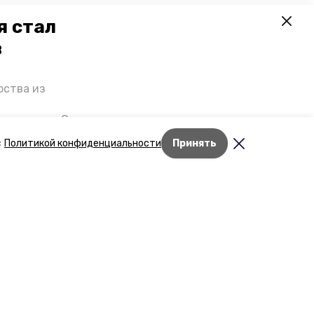
я стал
в
рства из
 премьеры. О
р рассказал
с
Политикой конфиденциальности
Принять