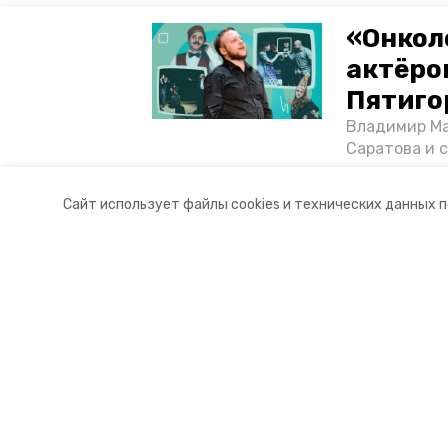
«Онкол
актёром
Пятиго
Владимир Ма
Саратова и 
существован
том, как ста
Сайт использует файлы cookies и технических данных 
корреспонде
Разделы
О комп
Новости
Докуме
Статьи
Контакты
Мы в с