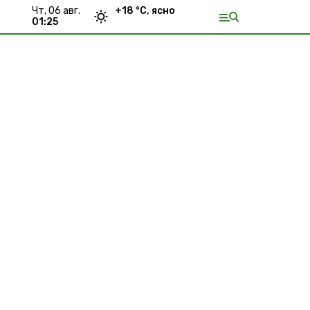
чт, 06 авг.
+
18
°С,
ясно
01:25