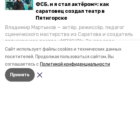
ФСБ, и я стал актёром»: как
саратовец создал театр в
Пятигорске
Владимир Мартынов — актёр, режиссёр, педагог
сценического мастерства из Саратова и создатель
пятигорского театра «МОЖНО!» За два года
существования театр выпустил восемь спектаклей,
Сайт использует файлы cookies и технических данных
впереди — новые премьеры. О том, как стал
посетителей.
Продолжая пользоваться сайтом, Вы
артистом, попал в Пятигорск и собрал труппу,
соглашаетесь с
Политикой конфиденциальности
режиссёр рассказал корреспонденту «Портала
Принять
Пятигорска».
Разделы
Новости
Статьи
О компании
Документы
Ставропольское краевое информационное агентство