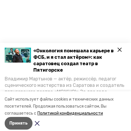
«Онкология помешала карьере в
ФСБ, и я стал актёром»: как
саратовец создал театр в
Пятигорске
Владимир Мартынов — актёр, режиссёр, педагог
сценического мастерства из Саратова и создатель
пятигорского театра «МОЖНО!» За два года
существования театр выпустил восемь спектаклей,
Сайт использует файлы cookies и технических данных
впереди — новые премьеры. О том, как стал
посетителей.
Продолжая пользоваться сайтом, Вы
артистом, попал в Пятигорск и собрал труппу,
соглашаетесь с
Политикой конфиденциальности
режиссёр рассказал корреспонденту «Портала
Принять
Пятигорска».