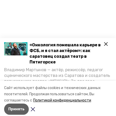
«Онкология помешала карьере в
ФСБ, и я стал актёром»: как
саратовец создал театр в
Пятигорске
Владимир Мартынов — актёр, режиссёр, педагог
сценического мастерства из Саратова и создатель
пятигорского театра «МОЖНО!» За два года
существования театр выпустил восемь спектаклей,
Сайт использует файлы cookies и технических данных
впереди — новые премьеры. О том, как стал
посетителей.
Продолжая пользоваться сайтом, Вы
артистом, попал в Пятигорск и собрал труппу,
соглашаетесь с
Политикой конфиденциальности
режиссёр рассказал корреспонденту «Портала
Принять
Пятигорска».