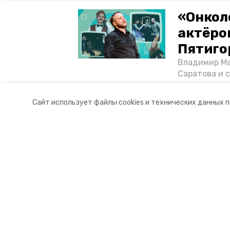
«Онкол
актёром
Пятиго
Владимир Ма
Саратова и 
существован
том, как ста
Сайт использует файлы cookies и технических данных 
корреспонде
Разделы
О комп
Новости
Докуме
Статьи
Контакты
Мы в с