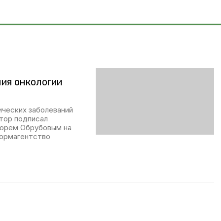
ия онкологии
ических заболеваний
атор подписал
горем Обрубовым на
ормагентство