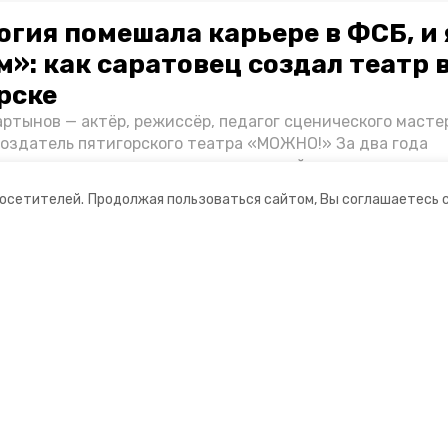
огия помешала карьере в ФСБ, и 
»: как саратовец создал театр 
рске
ртынов — актёр, режиссёр, педагог сценического масте
создатель пятигорского театра «МОЖНО!» За два года
ия театр выпустил восемь спектаклей, впереди — новые
л артистом, попал в Пятигорск и собрал труппу, режиссё
посетителей.
Продолжая пользоваться сайтом, Вы соглашаетесь 
нту «Портала Пятигорска».
ании
Ставропольское краевое
информационное агентство
нты
О компании
оцсетях