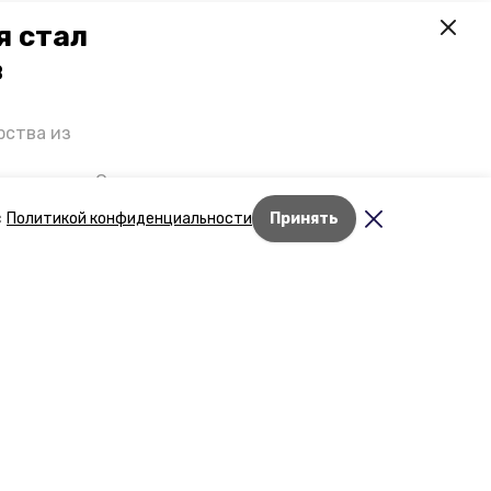
я стал
в
рства из
 премьеры. О
р рассказал
с
Политикой конфиденциальности
Принять