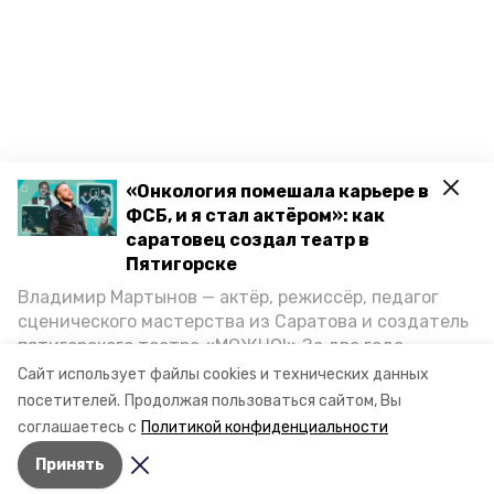
«Онкология помешала карьере в
ФСБ, и я стал актёром»: как
саратовец создал театр в
Пятигорске
Владимир Мартынов — актёр, режиссёр, педагог
сценического мастерства из Саратова и создатель
пятигорского театра «МОЖНО!» За два года
существования театр выпустил восемь спектаклей,
Сайт использует файлы cookies и технических данных
впереди — новые премьеры. О том, как стал
посетителей.
Продолжая пользоваться сайтом, Вы
артистом, попал в Пятигорск и собрал труппу,
соглашаетесь с
Политикой конфиденциальности
режиссёр рассказал корреспонденту «Портала
Принять
Пятигорска».