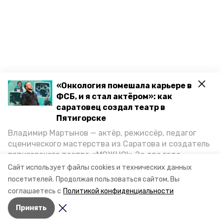
«Онкология помешала карьере в
ФСБ, и я стал актёром»: как
саратовец создал театр в
Пятигорске
Владимир Мартынов — актёр, режиссёр, педагог
сценического мастерства из Саратова и создатель
пятигорского театра «МОЖНО!» За два года
существования театр выпустил восемь спектаклей,
Сайт использует файлы cookies и технических данных
впереди — новые премьеры. О том, как стал
посетителей.
Продолжая пользоваться сайтом, Вы
артистом, попал в Пятигорск и собрал труппу,
соглашаетесь с
Политикой конфиденциальности
режиссёр рассказал корреспонденту «Портала
Принять
Пятигорска».