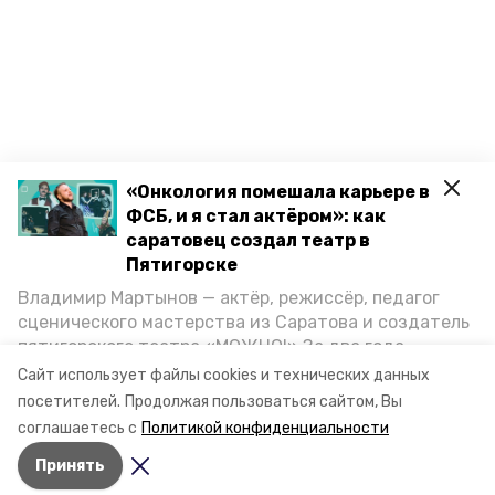
«Онкология помешала карьере в
ФСБ, и я стал актёром»: как
саратовец создал театр в
Пятигорске
Владимир Мартынов — актёр, режиссёр, педагог
сценического мастерства из Саратова и создатель
пятигорского театра «МОЖНО!» За два года
существования театр выпустил восемь спектаклей,
Сайт использует файлы cookies и технических данных
впереди — новые премьеры. О том, как стал
посетителей.
Продолжая пользоваться сайтом, Вы
артистом, попал в Пятигорск и собрал труппу,
соглашаетесь с
Политикой конфиденциальности
режиссёр рассказал корреспонденту «Портала
Принять
Пятигорска».