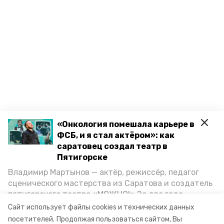
«Онкология помешала карьере в
ФСБ, и я стал актёром»: как
саратовец создал театр в
Пятигорске
Владимир Мартынов — актёр, режиссёр, педагог
сценического мастерства из Саратова и создатель
пятигорского театра «МОЖНО!» За два года
существования театр выпустил восемь спектаклей,
Сайт использует файлы cookies и технических данных
впереди — новые премьеры. О том, как стал
посетителей.
Продолжая пользоваться сайтом, Вы