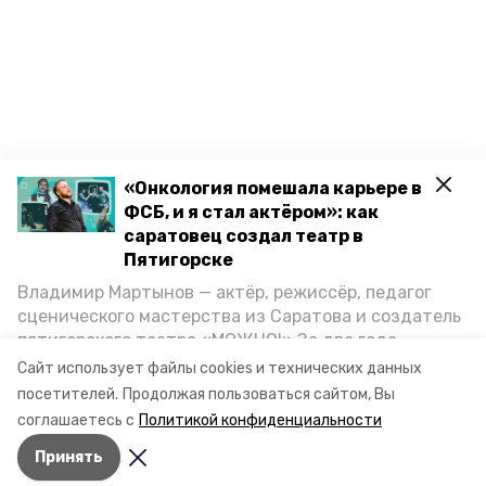
«Онкология помешала карьере в
ФСБ, и я стал актёром»: как
саратовец создал театр в
Пятигорске
Владимир Мартынов — актёр, режиссёр, педагог
сценического мастерства из Саратова и создатель
пятигорского театра «МОЖНО!» За два года
существования театр выпустил восемь спектаклей,
Сайт использует файлы cookies и технических данных
впереди — новые премьеры. О том, как стал
посетителей.
Продолжая пользоваться сайтом, Вы
артистом, попал в Пятигорск и собрал труппу,
соглашаетесь с
Политикой конфиденциальности
режиссёр рассказал корреспонденту «Портала
Принять
Пятигорска».