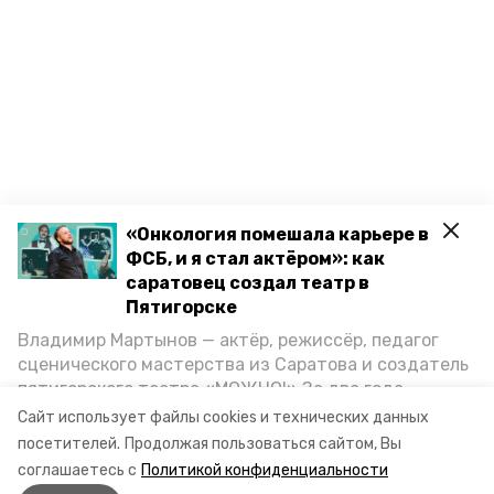
«Онкология помешала карьере в
ФСБ, и я стал актёром»: как
саратовец создал театр в
Пятигорске
Владимир Мартынов — актёр, режиссёр, педагог
сценического мастерства из Саратова и создатель
пятигорского театра «МОЖНО!» За два года
существования театр выпустил восемь спектаклей,
Сайт использует файлы cookies и технических данных
впереди — новые премьеры. О том, как стал
посетителей.
Продолжая пользоваться сайтом, Вы
артистом, попал в Пятигорск и собрал труппу,
соглашаетесь с
Политикой конфиденциальности
режиссёр рассказал корреспонденту «Портала