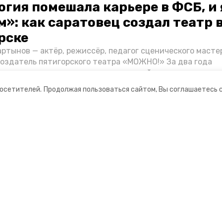
огия помешала карьере в ФСБ, и 
»: как саратовец создал театр 
рске
ртынов — актёр, режиссёр, педагог сценического масте
создатель пятигорского театра «МОЖНО!» За два года
ия театр выпустил восемь спектаклей, впереди — новые
л артистом, попал в Пятигорск и собрал труппу, режиссё
посетителей.
Продолжая пользоваться сайтом, Вы соглашаетесь 
нту «Портала Пятигорска».
ании
Ставропольское краевое
информационное агентство
нты
О компании
оцсетях
л“ — интернет-портал Пятигорска»