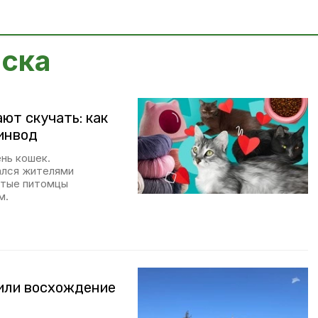
рска
ют скучать: как
инвод
нь кошек.
ался жителями
стые питомцы
м.
шили восхождение