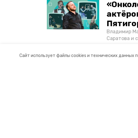
«Онкол
актёром
Пятиго
Владимир Ма
Саратова и 
существован
том, как ста
Сайт использует файлы cookies и технических данных 
корреспонде
Разделы
О комп
Новости
Докуме
Статьи
Контакты
Мы в с
© 2017 — 2025 «
„Пятигорск-порта