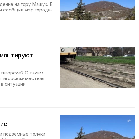
ение на гору Машук. В
ом сообщил мэр города-
емонтируют
ятигорске? С таким
ятигорска» местная
в ситуации.
ние
ли подземные толчки.