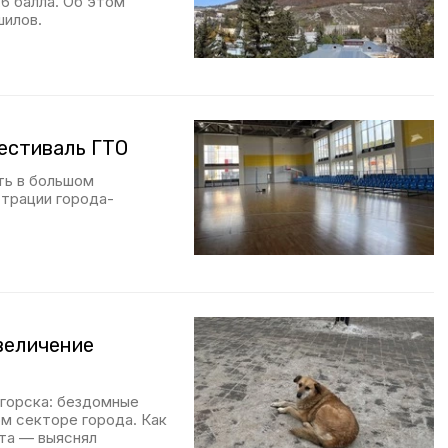
6 балла. Об этом
шилов.
естиваль ГТО
ть в большом
страции города-
величение
горска: бездомные
ом секторе города. Как
та — выяснял