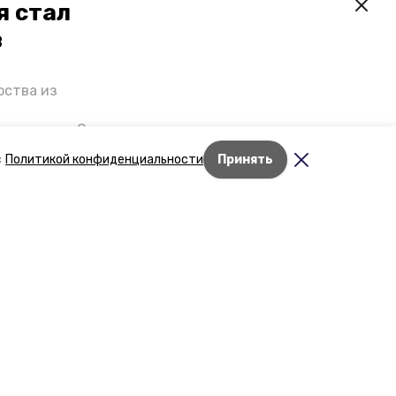
я стал
в
рства из
 премьеры. О
р рассказал
с
Политикой конфиденциальности
Принять