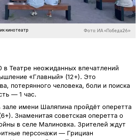
ик кинотеатр
Фото: ИА «Победа26»
:30 в Театре неожиданных впечатлений
ышление «Главный» (12+). Это
а, потерянного человека, боли и поиска
ть — 1 час.
 в зале имени Шаляпина пройдёт оперетта
6+). Знаменитая советская оперетта о
ойны в селе Малиновка. Зрителей ждут
ритные персонажи — Грициан