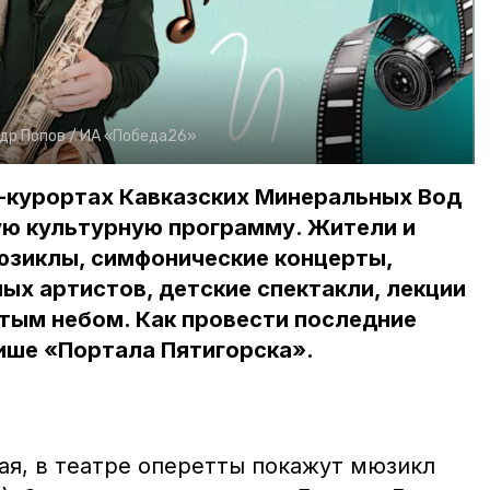
др Попов /
ИА «Победа26»
ах-курортах Кавказских Минеральных Вод
ю культурную программу. Жители и
юзиклы, симфонические концерты,
ых артистов, детские спектакли, лекции
тым небом. Как провести последние
ише «Портала Пятигорска».
ая, в театре оперетты покажут мюзикл