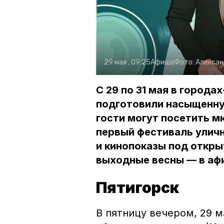
29 мая , 09:25
Афиша
Фото:
Алексан
С 29 по 31 мая в город
подготовили насыщенну
гости могут посетить м
первый фестиваль уличн
и кинопоказы под откры
выходные весны — в аф
Пятигорск
В пятницу вечером, 29 м