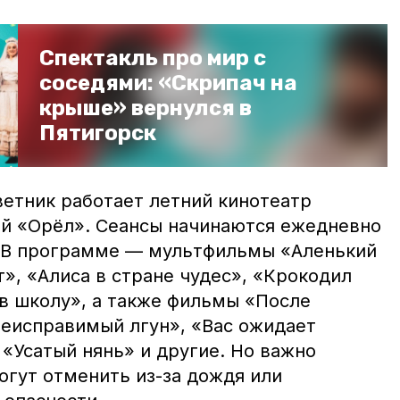
Спектакль про мир с
соседями: «Скрипач на
крыше» вернулся в
Пятигорск
ветник работает летний кинотеатр
й «Орёл». Сеансы начинаются ежедневно
й. В программе — мультфильмы «Аленький
», «Алиса в стране чудес», «Крокодил
 в школу», а также фильмы «После
Неисправимый лгун», «Вас ожидает
«Усатый нянь» и другие. Но важно
огут отменить из-за дождя или