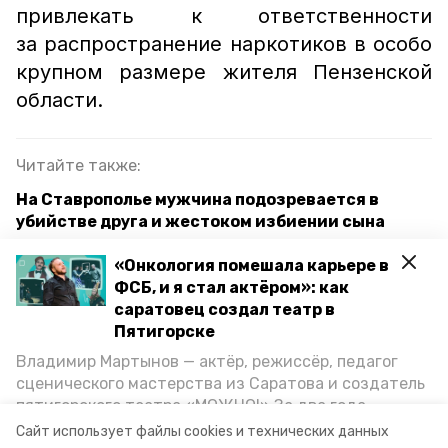
привлекать к ответственности
за распространение наркотиков в особо
крупном размере жителя Пензенской
области.
Читайте также:
На Ставрополье мужчина подозревается в
убийстве друга и жестоком избиении сына
Пятигорчанин попытался украсть игровую
«Онкология помешала карьере в
консоль с дисками и джойстики
ФСБ, и я стал актёром»: как
саратовец создал театр в
Житель Ставрополья собирался сбыть полкило
Пятигорске
марихуаны
Владимир Мартынов — актёр, режиссёр, педагог
сценического мастерства из Саратова и создатель
пятигорского театра «МОЖНО!» За два года
пятигорск
кмв
криминал
уфсин
существования театр выпустил восемь спектаклей,
Сайт использует файлы cookies и технических данных